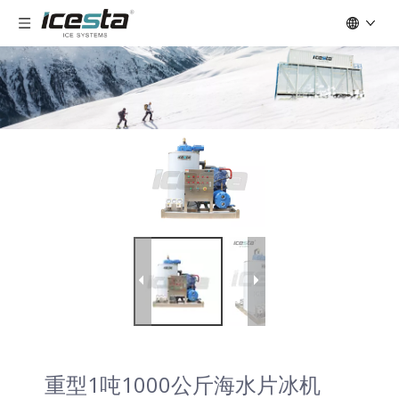
重型1吨1000公斤海水片冰机