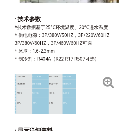
· 技术参数
*技术数据基于25°C环境温度、20°C进水温度
* 供电电源：3P/380V/50HZ，3P/220V/60HZ，
3P/380V/60HZ，3P/460V/60HZ可选
* 冰厚：1.6-2.3mm
* 制冷剂：R404A（R22 R17 R507可选）
模
IFS1T-R4W
IFS2T-R4W
IFS3T-R4W
IFS5T-R4W
型
制
冰
1吨/24小时
2吨/24小时
3吨/24小时
5吨/24小时
量
制
冷
7.4千瓦
13.7千瓦
18千瓦
32.5千瓦
量
蒸
发
-28℃
-28℃
-28℃
-20℃
温
度
冷
凝
36℃
36℃
36℃
36℃
温
度
输
入
· 显示详细资料
总
5.68千瓦
9.2千瓦
12.09千瓦
20.39千瓦
功