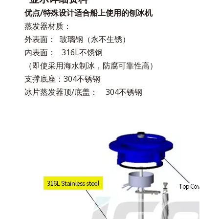
率
优点/特殊设计适合船上使用的刨冰机
压
缩
机
4.67千瓦
7.99千瓦
10.1千瓦
18.4千瓦
蒸发器材质：
功
率
减
外表面： 玻璃钢（永不生锈）
速
机
0.37千瓦
0.37千瓦
0.37千瓦
0.37千瓦
功
内表面： 316L不锈钢
率
冰
（即使采用海水制冰，防腐可靠性高）
桶
泵
输
0.09千瓦
0.09千瓦
0.12千瓦
0.12千瓦
支撑底座：304不锈钢
入
功
率
冰片蒸发器顶/底盖： 304不锈钢
单
位
1500*1200*1500
1800*1500*1680
1400*1000*980mm
1500*1200*1420mm
尺
毫米
毫米
寸
重
180公斤
530公斤
645公斤
920公斤
量