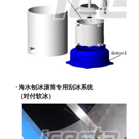
·
海水刨冰滚筒专用刮冰系统
（对付软冰）